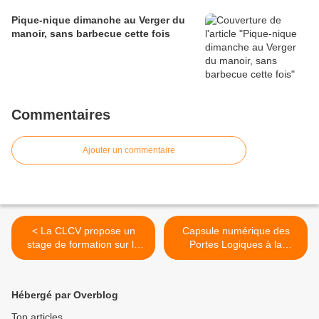
Pique-nique dimanche au Verger du
manoir, sans barbecue cette fois
Commentaires
Ajouter un commentaire
< La CLCV propose un
Capsule numérique des
stage de formation sur la
Portes Logiques à la
copropriété à la MPT de
médiathèque de Quimper
Penhars (communiqué)
du 16 au 19 février >
Hébergé par Overblog
Top articles