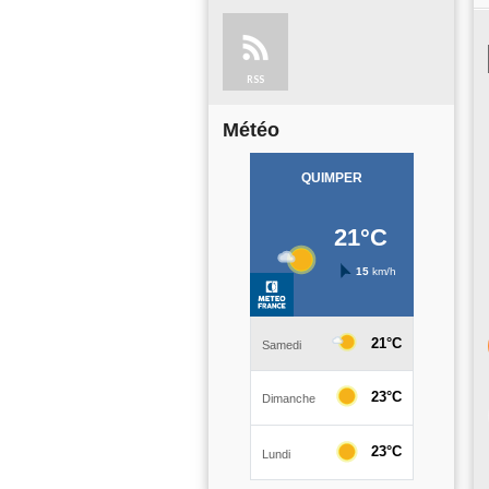
RSS
Météo