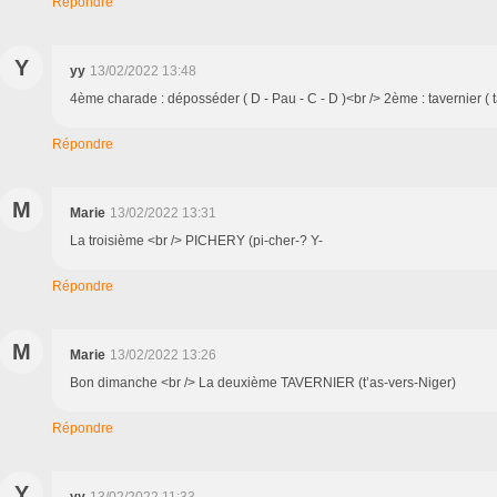
Répondre
Y
yy
13/02/2022 13:48
4ème charade : déposséder ( D - Pau - C - D )<br /> 2ème : tavernier ( ta
Répondre
M
Marie
13/02/2022 13:31
La troisième <br /> PICHERY (pi-cher-? Y-
Répondre
M
Marie
13/02/2022 13:26
Bon dimanche <br /> La deuxième TAVERNIER (t’as-vers-Niger)
Répondre
Y