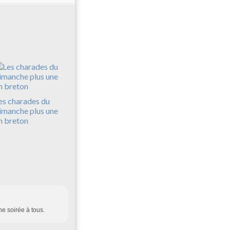
es charades du
imanche plus une
n breton
ne soirée à tous.