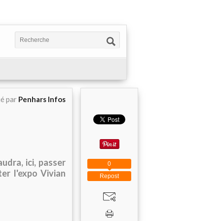
ié par
Penhars Infos
udra, ici, passer
0
ter l'expo Vivian
Repost