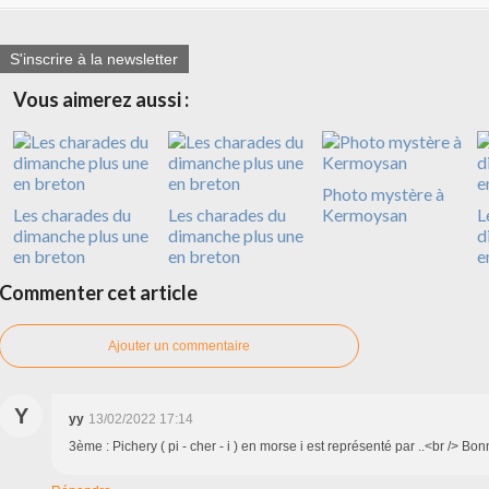
S'inscrire à la newsletter
Vous aimerez aussi :
Photo mystère à
Les charades du
Les charades du
Kermoysan
L
dimanche plus une
dimanche plus une
d
en breton
en breton
e
Commenter cet article
Ajouter un commentaire
Y
yy
13/02/2022 17:14
3ème : Pichery ( pi - cher - i ) en morse i est représenté par ..<br /> Bon