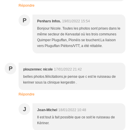
Répondre
P
Penhars Infos.
19/01/2022 15:54
Bonjour Nicole. Toutes les photos sont prises dans le
même secteur de Kervastal où les trois communes
Quimper Pluguffan, Plonéis se touchent.La liaison
vers Pluguffan Piétons/VTT, a été rétablie.
P
plouzennec nicole
17/01/2022 21:42
belles photos.félicitations.je pense que c est le ruisseau de
keriner sous la clinique kergestin .
Répondre
J
Jean-Michel
18/01/2022 10:48
Il est tout à fait possible que ce soit le ruisseau de
Kériner.