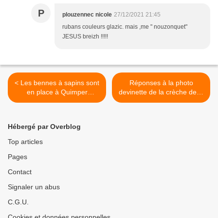
P
plouzennec nicole
27/12/2021 21:45
rubans couleurs glazic. mais ,me " nouzonquet"
JESUS breizh !!!!!
< Les bennes à sapins sont
Réponses à la photo
en place à Quimper
devinette de la crèche de la
jusqu'au 10 janvier
cathédrale de Quimper >
Hébergé par Overblog
Top articles
Pages
Contact
Signaler un abus
C.G.U.
Cookies et données personnelles