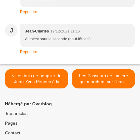
Répondre
J
Jean-Charles
19/12/2021 11:15
Autotest pour la seconde (haut-tôt-test)
Répondre
< Les bois de peuplier de
Les Passeurs de lumière
Jean-Yves Pennec à la
qui marchent sur l'eau à
médiathèque Alain-Gérard
Quimper >
de Quimper
Hébergé par Overblog
Top articles
Pages
Contact