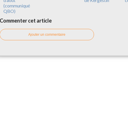
d’août
de Kergestin
c
(communiqué
QBO)
Commenter cet article
Ajouter un commentaire