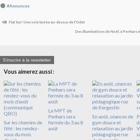
#Annonces
Fiat lux ! Une voie lactée au-dessus de l'Odet
Des illuminations de Noël, à Penhars e
S'inscrire à la newsletter
Vous aimerez aussi :
La MPT de
Penhars sera
En août, séances de
P
Sur les chemins de
fermée du 3 au 8
gym douce et
d
l’été : les rendez-
août
relaxation au jardin
V
vous du mois
pédagogique rue
s