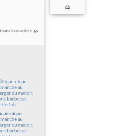
t dans les quartiers
ique-nique
imanche au
erger du manoir,
ans barbecue