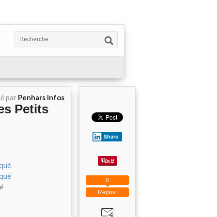
ié par
Penhars Infos
es Petits
Share
0
é
Repost