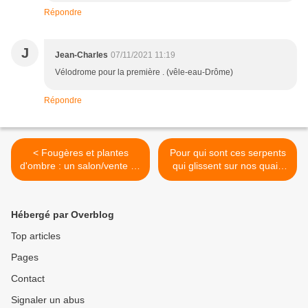
Répondre
J
Jean-Charles
07/11/2021 11:19
Vélodrome pour la première . (vêle-eau-Drôme)
Répondre
< Fougères et plantes
Pour qui sont ces serpents
d'ombre : un salon/vente au
qui glissent sur nos quais
Jardin du Théâtre Max-
de Quimper >
Jacob
Hébergé par Overblog
Top articles
Pages
Contact
Signaler un abus