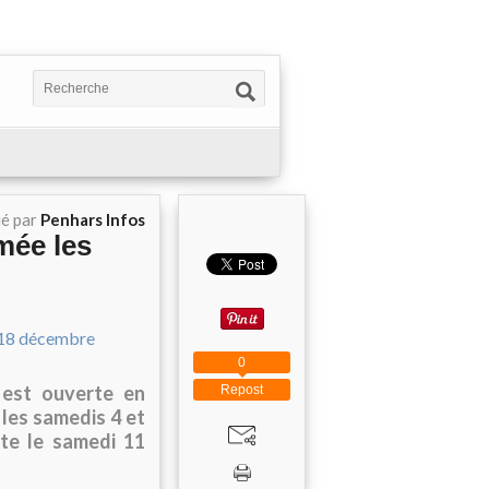
ié par
Penhars Infos
mée les
0
 est ouverte en
Repost
 les samedis 4 et
rte le samedi 11