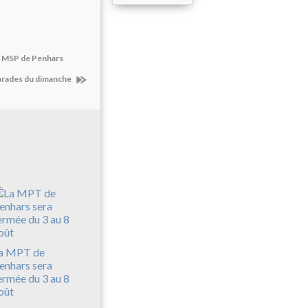
 la MSP de Penhars
arades du dimanche
a MPT de
enhars sera
ermée du 3 au 8
oût