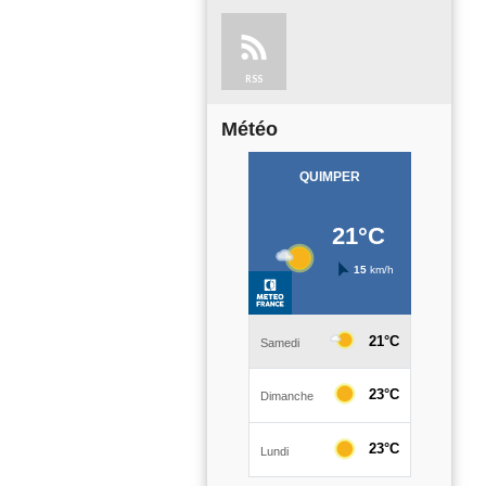
RSS
Météo