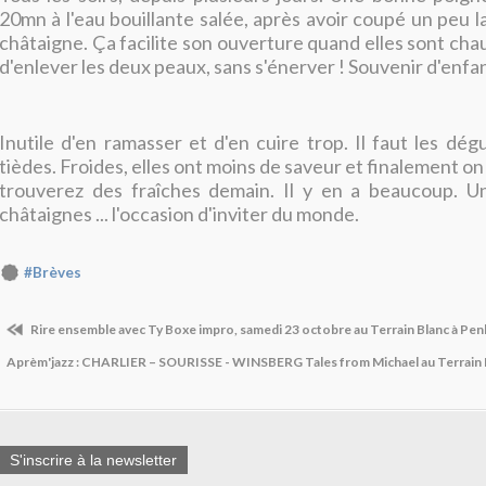
20mn à l'eau bouillante salée, après avoir coupé un peu 
châtaigne. Ça facilite son ouverture quand elles sont chaud
d'enlever les deux peaux, sans s'énerver ! Souvenir d'enfa
Inutile d'en ramasser et d'en cuire trop. Il faut les dé
tièdes. Froides, elles ont moins de saveur et finalement on 
trouverez des fraîches demain. Il y en a beaucoup. U
châtaignes ... l'occasion d'inviter du monde.
#Brèves
Rire ensemble avec Ty Boxe impro, samedi 23 octobre au Terrain Blanc à Penh
Aprèm'jazz : CHARLIER – SOURISSE - WINSBERG Tales from Michael au Terrain B
S'inscrire à la newsletter