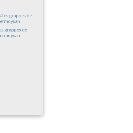
es grappes de
ermoysan