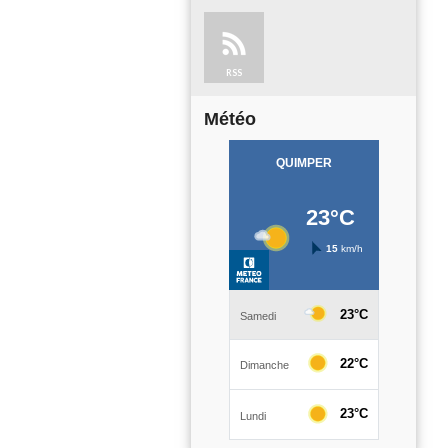
RSS
Météo