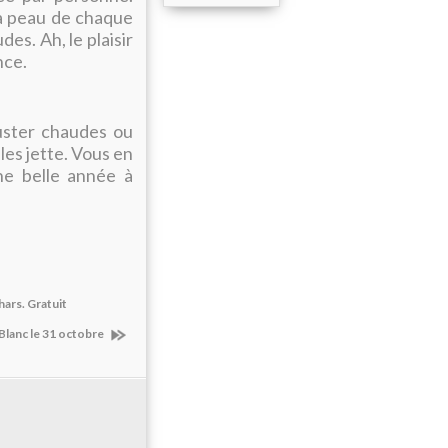
la peau de chaque
es. Ah, le plaisir
nce.
guster chaudes ou
les jette. Vous en
ne belle année à
ars. Gratuit
lanc le 31 octobre