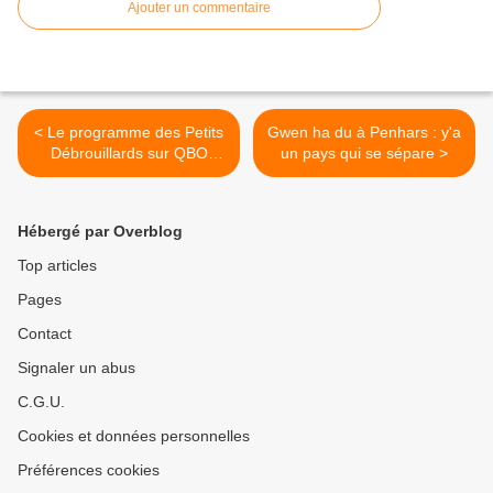
Ajouter un commentaire
< Le programme des Petits
Gwen ha du à Penhars : y'a
Débrouillards sur QBO
un pays qui se sépare >
pendant les vacances
d'automne
Hébergé par Overblog
Top articles
Pages
Contact
Signaler un abus
C.G.U.
Cookies et données personnelles
Préférences cookies