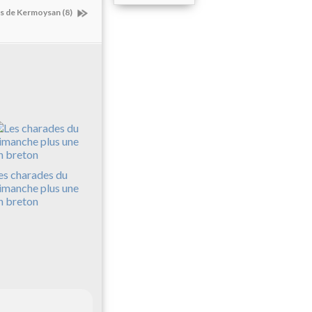
rs de Kermoysan (8)
es charades du
imanche plus une
n breton