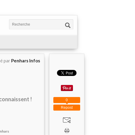
ié par
Penhars Infos
 connaissent !
0
Repost
enhars