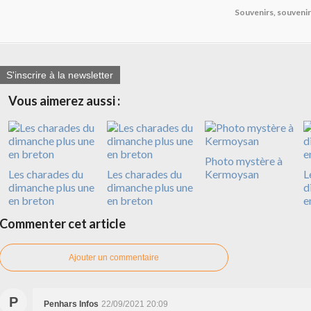
Souvenirs, souveni
S'inscrire à la newsletter
Vous aimerez aussi :
Photo mystère à
Les charades du
Les charades du
Kermoysan
L
dimanche plus une
dimanche plus une
d
en breton
en breton
e
Commenter cet article
Ajouter un commentaire
P
Penhars Infos
22/09/2021 20:09