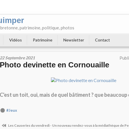
uimper
e bretonne, patrimoine, politique, photos
Vidéos
Patrimoine
Newsletter
Contact
22 Septembre 2021
Publ
Photo devinette en Cornouaille
C'est un toit, oui, mais de quel bâtiment ? que beaucoup
#Jeux
Les Causeries du vendredi - Un nouveau rendez-vous à la médiathèque de P