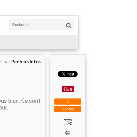
ié par
Penhars Infos
us bien. Ce sont
0
our.
Repost