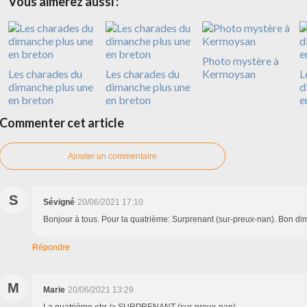
Vous aimerez aussi :
Photo mystère à
Les charades du
Les charades du
Kermoysan
L
dimanche plus une
dimanche plus une
d
en breton
en breton
e
Commenter cet article
Ajouter un commentaire
S
Sévigné
20/06/2021 17:10
Bonjour à tous. Pour la quatrième: Surprenant (sur-preux-nan). Bon d
Répondre
M
Marie
20/06/2021 13:29