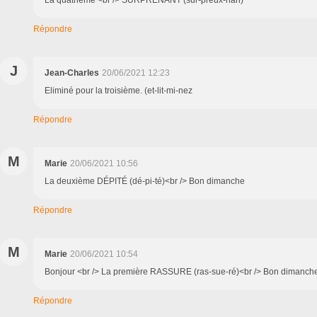
La quatrième <br /> SURPRENANT (sur-preux-nan)
Répondre
J
Jean-Charles
20/06/2021 12:23
Eliminé pour la troisième. (et-lit-mi-nez
Répondre
M
Marie
20/06/2021 10:56
La deuxième DÉPITÉ (dé-pi-té)<br /> Bon dimanche
Répondre
M
Marie
20/06/2021 10:54
Bonjour <br /> La première RASSURE (ras-sue-ré)<br /> Bon dimanch
Répondre