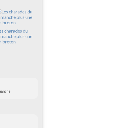
es charades du
imanche plus une
n breton
imanche