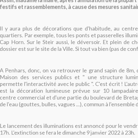
Assih, madame la maire, après l'annulation de la plupa
festifs et rassemblements, à cause des mesures sanitai
Il y aura plus de décorations que d'habitude, au centre 
quartiers. Par exemple, tous les ponts et passerelles illumi
Cap Horn. Sur le Steir aussi, le déversoir. Et plein de c
dossier est sur le site de la Ville. Si tout va bien (pas de c
A Penhars, donc, on va retrouver le grand sapin de 8m, 
Maison des services publics et " une structure lumi
permette l'interactivité avec le public ". C'est écrit ! L'aut
est la décoration lumineuse prévue sur 10 lampadair
centre commercial et d'une partie du boulevard de Breta
de l'eau (gouttes, bulles, vagues ...), commun à l'ensemble de
Le lancement des illuminations est annoncé pour le vend
17h. L'extinction se fera le dimanche 9 janvier 2022 à 23h.