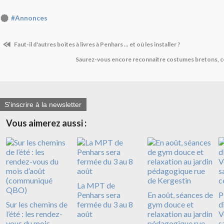
#Annonces
Faut-il d'autres boîtes à livres à Penhars ... et où les installer ?
Saurez-vous encore reconnaître costumes bretons, c
S'inscrire à la newsletter
Vous aimerez aussi :
La MPT de
Penhars sera
En août, séances de
P
Sur les chemins de
fermée du 3 au 8
gym douce et
d
l’été : les rendez-
août
relaxation au jardin
V
vous du mois
pédagogique rue
s