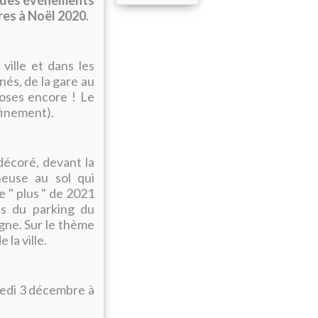
rt des événements
res à Noël 2020.
ville et dans les
nés, de la gare au
hoses encore ! Le
onfinement).
décoré, devant la
neuse au sol qui
re " plus " de 2021
es du parking du
gne. Sur le thème
 la ville.
redi 3 décembre à