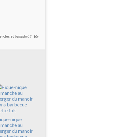
ercles et bagadoù ?
ique-nique
imanche au
erger du manoir,
ans barbecue