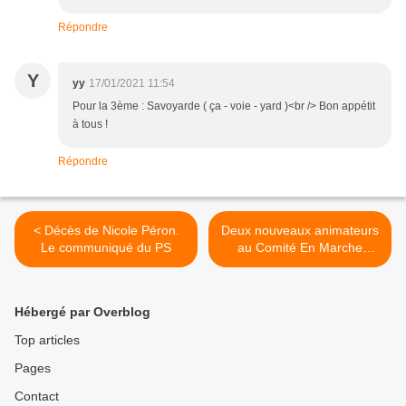
Répondre
Y
yy
17/01/2021 11:54
Pour la 3ème : Savoyarde ( ça - voie - yard )<br /> Bon appétit
à tous !
Répondre
< Décès de Nicole Péron.
Deux nouveaux animateurs
Le communiqué du PS
au Comité En Marche
Quimper Bretagne
Occidentale (communiqué)
>
Hébergé par Overblog
Top articles
Pages
Contact