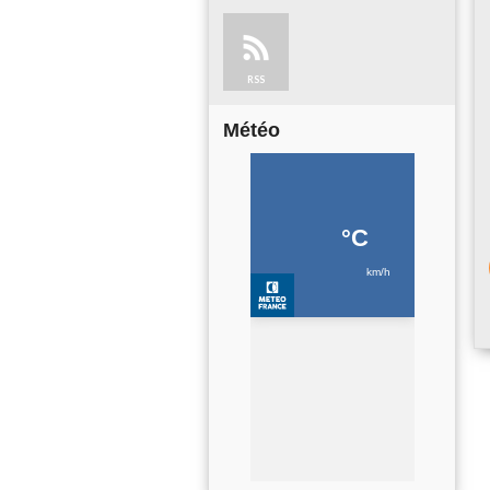
RSS
Météo