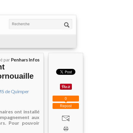
ié par
Penhars Infos
nt
rnouaille
0
Repost
aires ont installé
compagnement aux
rs. Pour pouvoir