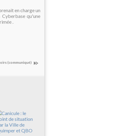
prenait en charge un
la Cyberbase qu'une
rimée .
voirs (communiqué)