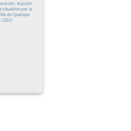
anicule : le point
e situation par la
ille de Quimper
t QBO