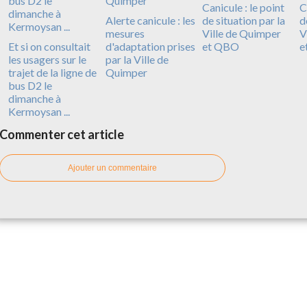
Canicule : le point
C
Alerte canicule : les
de situation par la
d
mesures
Ville de Quimper
V
Et si on consultait
d'adaptation prises
et QBO
e
les usagers sur le
par la Ville de
trajet de la ligne de
Quimper
bus D2 le
dimanche à
Kermoysan ...
Commenter cet article
Ajouter un commentaire