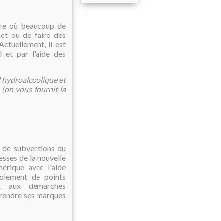
aire où beaucoup de
ct ou de faire des
ctuellement, il est
l et par l'aide des
l hydroalcoolique et
 (on vous fournit la
s de subventions du
esses de la nouvelle
mérique avec l'aide
ploiement de points
nt aux démarches
e prendre ses marques