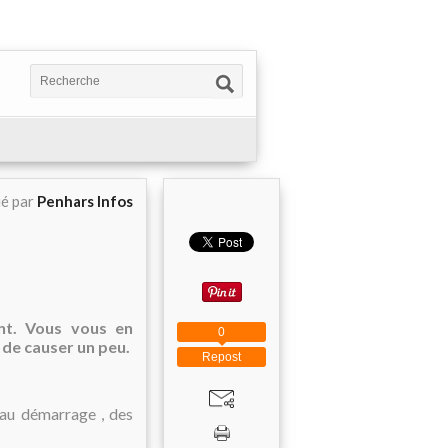
ié par
Penhars Infos
nt. Vous vous en
0
s de causer un peu.
Repost
 au démarrage , des