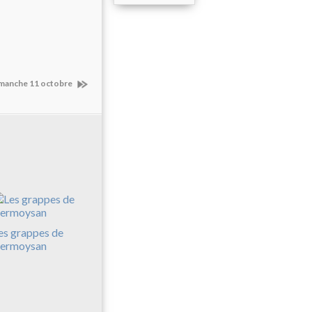
dimanche 11 octobre
es grappes de
ermoysan