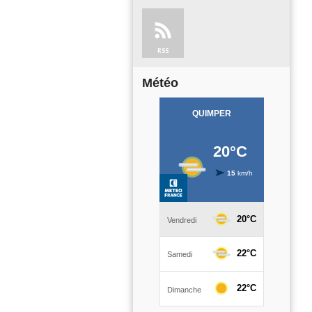
RSS
Météo