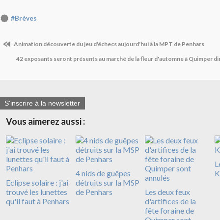
#Brèves
Animation découverte du jeu d'échecs aujourd'hui à la MPT de Penhars
42 exposants seront présents au marché de la fleur d'automne à Quimper 
S'inscrire à la newsletter
Vous aimerez aussi :
L
4 nids de guêpes
K
Eclipse solaire : j'ai
détruits sur la MSP
trouvé les lunettes
de Penhars
Les deux feux
qu'il faut à Penhars
d'artifices de la
fête foraine de
Quimper sont