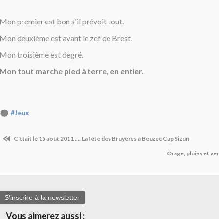
Mon premier est bon s'il prévoit tout.
Mon deuxième est avant le zef de Brest.
Mon troisième est degré.
Mon tout marche pied à terre, en entier.
#Jeux
C'était le 15 août 2011 .... La fête des Bruyères à Beuzec Cap Sizun
Orage, pluies et ve
S'inscrire à la newsletter
Vous aimerez aussi :