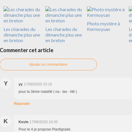
Photo mystère à
Les charades du
Les charades du
Kermoysan
L
dimanche plus une
dimanche plus une
d
en breton
en breton
e
Commenter cet article
Ajouter un commentaire
Y
yy
17/08/2020 15:16
pour la 3ème natalité ( na - tas - lité )
Répondre
K
Kevin
17/08/2020 10:30
Pour le 4 je propose Plantigrade.