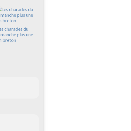
es charades du
imanche plus une
n breton