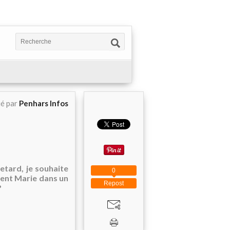
ié par
Penhars Infos
etard, je souhaite
0
rtent Marie dans un
Repost
?