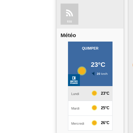
RSS
Météo