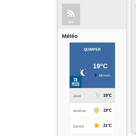
RSS
Météo