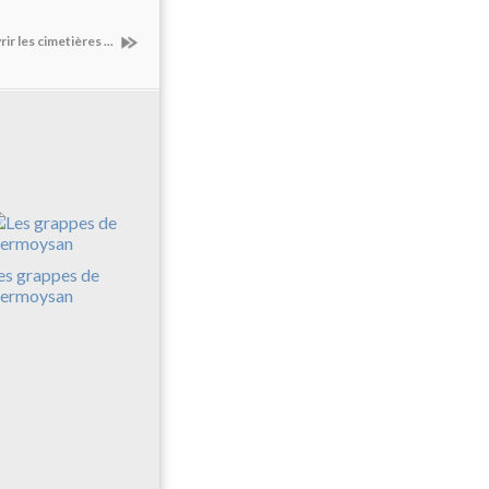
r les cimetières ...
es grappes de
ermoysan