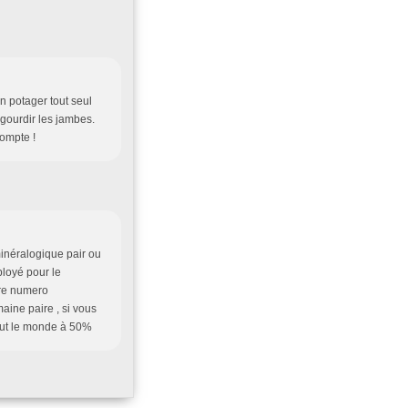
on potager tout seul
égourdir les jambes.
compte !
minéralogique pair ou
ployé pour le
otre numero
aine paire , si vous
tout le monde à 50%