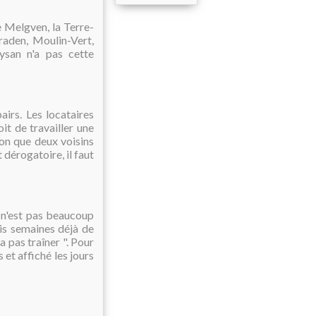
e Melgven, la Terre-
raden, Moulin-Vert,
ysan n'a pas cette
airs. Les locataires
oit de travailler une
ion que deux voisins
dérogatoire, il faut
e n'est pas beaucoup
ois semaines déjà de
a pas traîner ". Pour
s et affiché les jours