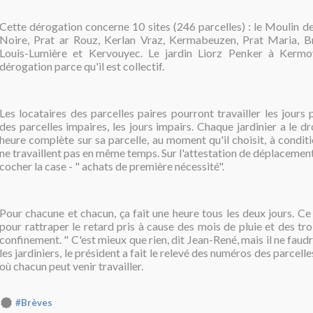
Cette dérogation concerne 10 sites (246 parcelles) : le Moulin d
Noire, Prat ar Rouz, Kerlan Vraz, Kermabeuzen, Prat Maria, B
Louis-Lumière et Kervouyec. Le jardin Liorz Penker à Kermo
dérogation parce qu'il est collectif.
Les locataires des parcelles paires pourront travailler les jours p
des parcelles impaires, les jours impairs. Chaque jardinier a le dr
heure complète sur sa parcelle, au moment qu'il choisit, à condit
ne travaillent pas en même temps. Sur l'attestation de déplacement 
cocher la case - " achats de première nécessité".
Pour chacune et chacun, ça fait une heure tous les deux jours. C
pour rattraper le retard pris à cause des mois de pluie et des tr
confinement. " C'est mieux que rien, dit Jean-René, mais il ne faudr
les jardiniers, le président a fait le relevé des numéros des parcelle
où chacun peut venir travailler.
#Brèves