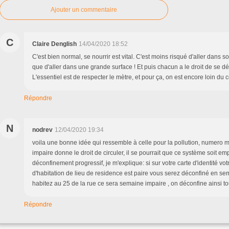
Ajouter un commentaire
C
Claire Denglish
14/04/2020 18:52
C'est bien normal, se nourrir est vital. C'est moins risqué d'aller dans s
que d'aller dans une grande surface ! Et puis chacun a le droit de se d
L'essentiel est de respecter le mètre, et pour ça, on est encore loin du 
Répondre
N
nodrev
12/04/2020 19:34
voila une bonne idée qui ressemble à celle pour la pollution, numero 
impaire donne le droit de circuler, il se pourrait que ce système soit em
déconfinement progressif, je m'explique: si sur votre carte d'identité v
d'habitation de lieu de residence est paire vous serez déconfiné en sem
habitez au 25 de la rue ce sera semaine impaire , on déconfine ainsi 
Répondre