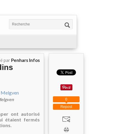
ié par
Penhars Infos
dins
Melgven
0
Repost
mper ont autorisé
ui étaient fermés
tions.