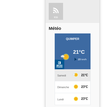
RSS
Météo