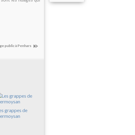
age public à Penhars
es grappes de
ermoysan