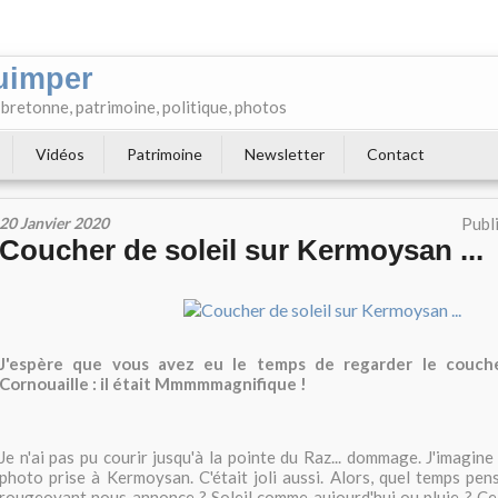
uimper
e bretonne, patrimoine, politique, photos
Vidéos
Patrimoine
Newsletter
Contact
20 Janvier 2020
Publ
Coucher de soleil sur Kermoysan ...
J'espère que vous avez eu le temps de regarder le coucher
Cornouaille : il était Mmmmmagnifique !
Je n'ai pas pu courir jusqu'à la pointe du Raz... dommage. J'imagine
photo prise à Kermoysan. C'était joli aussi. Alors, quel temps pen
rougeoyant nous annonce ? Soleil comme aujourd'hui ou pluie ? Ce