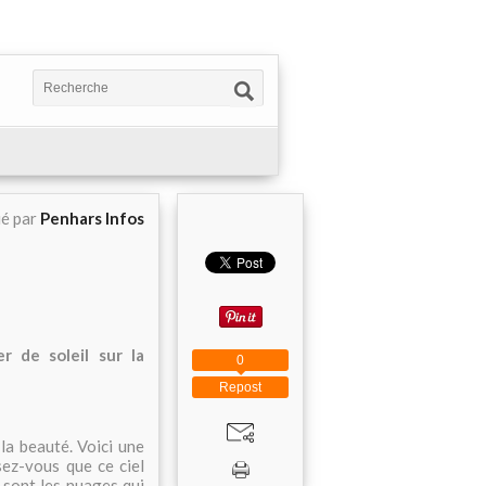
ié par
Penhars Infos
 de soleil sur la
0
Repost
 la beauté. Voici une
sez-vous que ce ciel
 sont les nuages qui