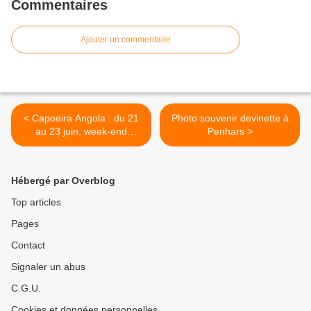
Commentaires
Ajouter un commentaire
< Capoeira Angola : du 21
Photo souvenir devinette à
au 23 juin, week-end
Penhars >
culturel brésilien à Quimper
(communiqué)
Hébergé par Overblog
Top articles
Pages
Contact
Signaler un abus
C.G.U.
Cookies et données personnelles