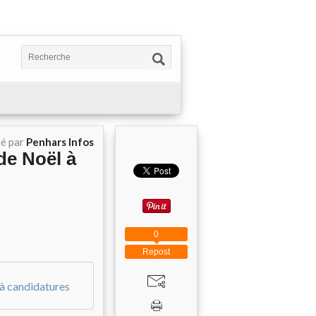
ié par
Penhars Infos
de Noël à
0
Repost
à candidatures