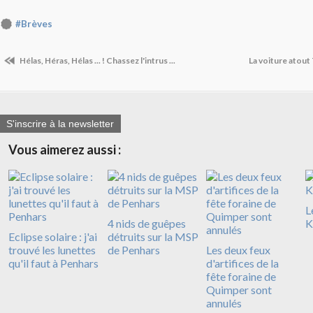
#Brèves
Hélas, Héras, Hélas ... ! Chassez l'intrus ...
La voiture atout
S'inscrire à la newsletter
Vous aimerez aussi :
L
4 nids de guêpes
K
Eclipse solaire : j'ai
détruits sur la MSP
trouvé les lunettes
de Penhars
Les deux feux
qu'il faut à Penhars
d'artifices de la
fête foraine de
Quimper sont
annulés