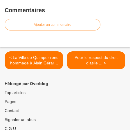
Commentaires
Ajouter un commentaire
< La Ville de Quimper rend
Pour le respect du droit
hommage à Alain Gérard,
d'asile ... >
son ancien maire
(communiqué)
Hébergé par Overblog
Top articles
Pages
Contact
Signaler un abus
C.G.U.