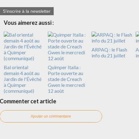
S'inscrire à la newsletter
Vous aimerez aussi :
ARPAQ : le Flash
A
info du 21 juillet
i
Bal oriental
Quimper Italia :
demain 4 août au
Porte ouverte au
Jardin de l'Évêché
stade de Creach
à Quimper
Gwen le mercredi
(communiqué)
12 août
Commenter cet article
Ajouter un commentaire