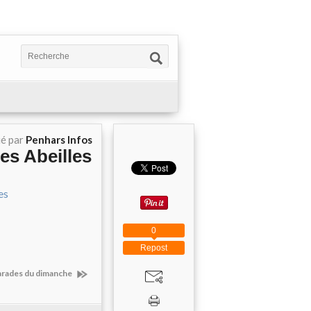
ié par
Penhars Infos
es Abeilles
0
Repost
arades du dimanche