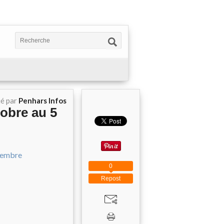
ié par
Penhars Infos
tobre au 5
0
Repost