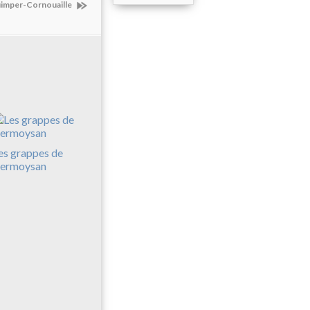
Quimper-Cornouaille
es grappes de
ermoysan