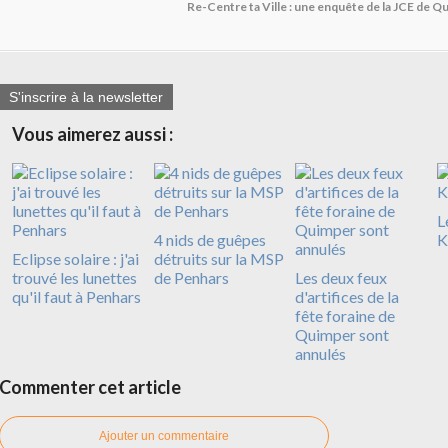
Re-Centre ta Ville : une enquête de la JCE de 
S'inscrire à la newsletter
Vous aimerez aussi :
L
4 nids de guêpes
K
Eclipse solaire : j'ai
détruits sur la MSP
trouvé les lunettes
de Penhars
Les deux feux
qu'il faut à Penhars
d'artifices de la
fête foraine de
Quimper sont
annulés
Commenter cet article
Ajouter un commentaire