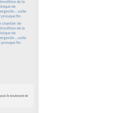
e chantier de
émolition de la
linique de
ergestin ... suite
t presque fin
depuis ĺe boulevard de