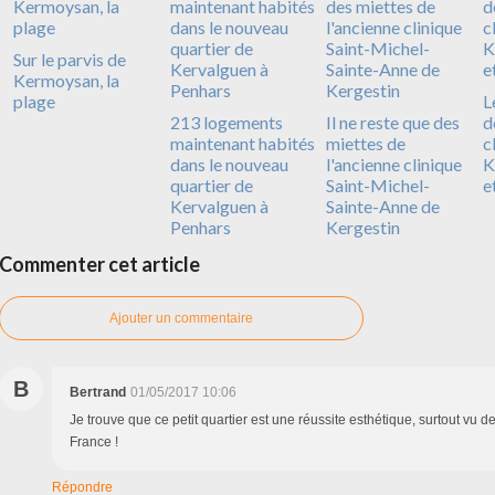
Sur le parvis de
Kermoysan, la
plage
L
213 logements
Il ne reste que des
d
maintenant habités
miettes de
c
dans le nouveau
l'ancienne clinique
K
quartier de
Saint-Michel-
e
Kervalguen à
Sainte-Anne de
Penhars
Kergestin
Commenter cet article
Ajouter un commentaire
B
Bertrand
01/05/2017 10:06
Je trouve que ce petit quartier est une réussite esthétique, surtout vu 
France !
Répondre