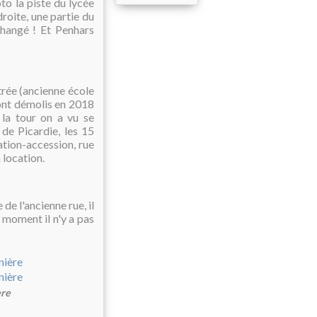
to la piste du lycée
droite, une partie du
hangé ! Et Penhars
trée (ancienne école
ont démolis en 2018
la tour on a vu se
de Picardie, les 15
tion-accession, rue
 location.
de l'ancienne rue, il
 moment il n'y a pas
ère