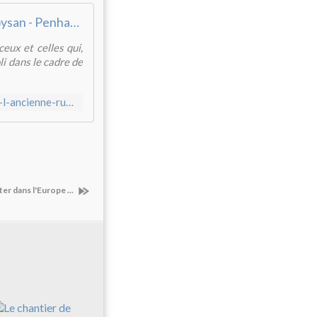
Le nouveau visage de l'ancienne rue de Vendée à Kermoysan - Penhars Infos Quimper
eux et celles qui,
i dans le cadre de
http://www.penhars-infos.com/2015/12/le-nouveau-visage-de-l-ancienne-rue-de-vendee-a-kermoysan.html
ster dans l'Europe ...