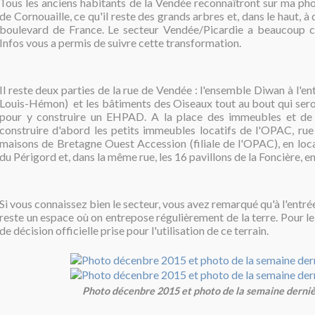
Tous les anciens habitants de la Vendée reconnaîtront sur ma pho
de Cornouaille, ce qu'il reste des grands arbres et, dans le haut, à 
boulevard de France. Le secteur Vendée/Picardie a beaucoup c
Infos vous a permis de suivre cette transformation.
Il reste deux parties de la rue de Vendée : l'ensemble Diwan à l'en
Louis-Hémon) et les bâtiments des Oiseaux tout au bout qui ser
pour y construire un EHPAD. A la place des immeubles et de 
construire d'abord les petits immeubles locatifs de l'OPAC, rue 
maisons de Bretagne Ouest Accession (filiale de l'OPAC), en loca
du Périgord et, dans la même rue, les 16 pavillons de la Foncière, en
Si vous connaissez bien le secteur, vous avez remarqué qu'à l'entrée 
reste un espace où on entrepose régulièrement de la terre. Pour le
de décision officielle prise pour l'utilisation de ce terrain.
Photo décenbre 2015 et photo de la semaine derni