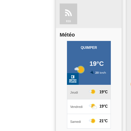
RSS
Météo