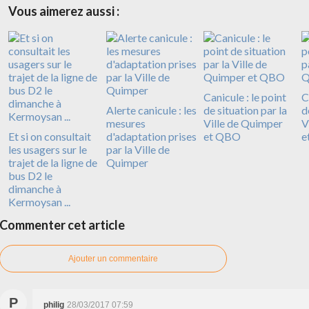
Vous aimerez aussi :
Canicule : le point
C
Alerte canicule : les
de situation par la
d
mesures
Ville de Quimper
V
Et si on consultait
d'adaptation prises
et QBO
e
les usagers sur le
par la Ville de
trajet de la ligne de
Quimper
bus D2 le
dimanche à
Kermoysan ...
Commenter cet article
Ajouter un commentaire
P
philig
28/03/2017 07:59