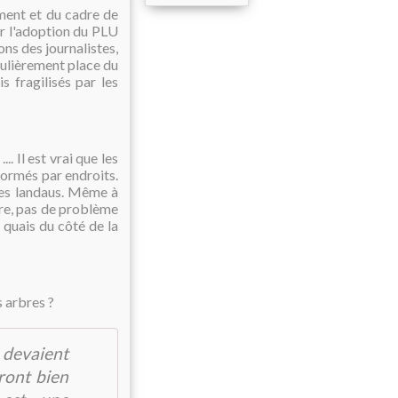
ment et du cadre de
ur l'adoption du PLU
ns des journalistes,
iculièrement place du
s fragilisés par les
. Il est vrai que les
formés par endroits.
 les landaus. Même à
ntre, pas de problème
s quais du côté de la
 arbres ?
s devaient
eront bien