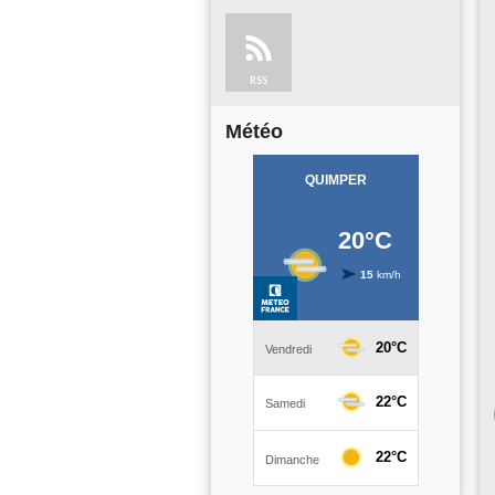
RSS
Météo