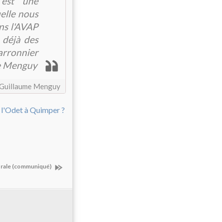
 est une
elle nous
ans l'AVAP
e déjà des
arronnier
me Menguy
 Guillaume Menguy
rale (communiqué)