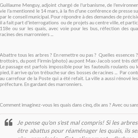
Guillaume Menguy, adjoint chargé de l'urbanisme, de l'environne
vie l'a mentionné le 14 mars, à la fin d'une conférence de presse s
par le conseil municipal. Pour répondre à des demandes de précisio
il a fait part d'interrogations ou de projets au centre ville, et part
118e ou sur les quais, avec voie pour les bus, réfection des quai
racines des marronniers ...
Abattre tous les arbres ? En remettre ou pas ? Quelles essences ? ...
trottoirs, du pont Firmin (photo) au pont Max-Jacob sont très dé
Le passage est parfois impossible pour les fauteuils roulants ou
pied, il arrive qu'on trébuche sur des bosses de racines ... Par co
au carrefour de la Poste qui a été refait. La ville a aussi rénové le
préfecture. En gardant des marronniers.
Comment imaginez-vous les quais dans cinq, dix ans ? Avec ou sans
Je pense qu'on s'est mal compris! Si les arbre
être abattus pour réaménager les quais, ils s