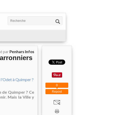
ié par
Penhars Infos
marronniers
0
lle de Quimper ? Ce
Repost
ir. Mais la Ville y