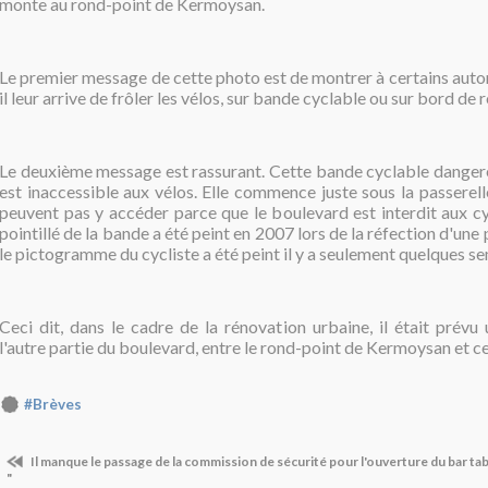
monte au rond-point de Kermoysan.
Le premier message de cette photo est de montrer à certains aut
il leur arrive de frôler les vélos, sur bande cyclable ou sur bord de 
Le deuxième message est rassurant. Cette bande cyclable dangere
est inaccessible aux vélos. Elle commence juste sous la passerelle
peuvent pas y accéder parce que le boulevard est interdit aux cyc
pointillé de la bande a été peint en 2007 lors de la réfection d'une
le pictogramme du cycliste a été peint il y a seulement quelques s
Ceci dit, dans le cadre de la rénovation urbaine, il était prévu
l'autre partie du boulevard, entre le rond-point de Kermoysan et c
#Brèves
Il manque le passage de la commission de sécurité pour l'ouverture du bar ta
"