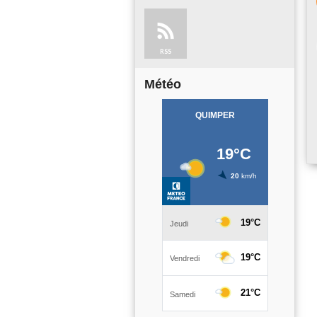
RSS
Météo