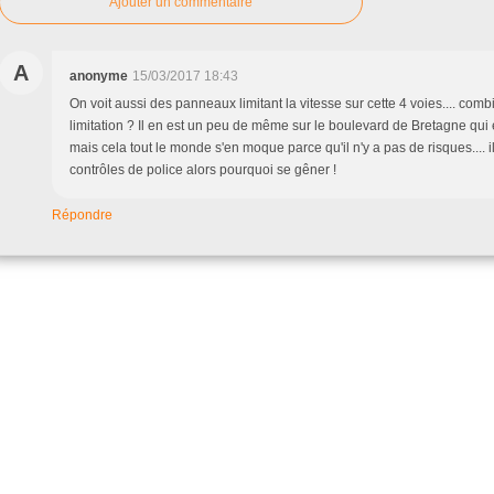
Ajouter un commentaire
A
anonyme
15/03/2017 18:43
On voit aussi des panneaux limitant la vitesse sur cette 4 voies.... comb
limitation ? Il en est un peu de même sur le boulevard de Bretagne qui 
mais cela tout le monde s'en moque parce qu'il n'y a pas de risques.... i
contrôles de police alors pourquoi se gêner !
Répondre