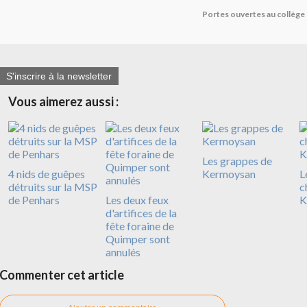
Portes ouvertes au collège
S'inscrire à la newsletter
Vous aimerez aussi :
Les grappes de
4 nids de guêpes
Kermoysan
L
détruits sur la MSP
c
de Penhars
Les deux feux
K
d'artifices de la
fête foraine de
Quimper sont
annulés
Commenter cet article