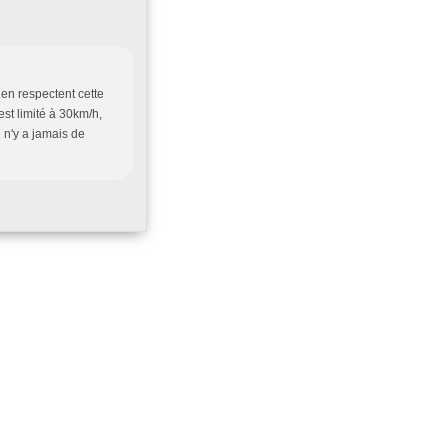
ien respectent cette
est limité à 30km/h,
l n'y a jamais de