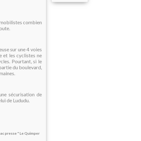
omobilistes combien
route.
use sur une 4 voies
 et les cyclistes ne
les. Pourtant, si le
 partie du boulevard,
emaines.
 une sécurisation de
elui de Lududu.
bac presse " Le Quimper