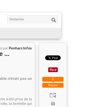
ié par
Penhars Infos
 ...
le n'était pas un
0
Repost
to a été prise de la
ite, la bretelle qui