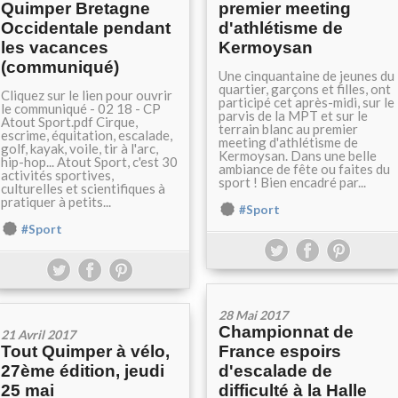
Quimper Bretagne
premier meeting
Occidentale pendant
d'athlétisme de
les vacances
Kermoysan
(communiqué)
Une cinquantaine de jeunes du
quartier, garçons et filles, ont
Cliquez sur le lien pour ouvrir
participé cet après-midi, sur le
le communiqué - 02 18 - CP
parvis de la MPT et sur le
Atout Sport.pdf Cirque,
terrain blanc au premier
escrime, équitation, escalade,
meeting d'athlétisme de
golf, kayak, voile, tir à l'arc,
Kermoysan. Dans une belle
hip-hop... Atout Sport, c'est 30
ambiance de fête ou faites du
activités sportives,
sport ! Bien encadré par...
culturelles et scientifiques à
pratiquer à petits...
#Sport
#Sport
28 Mai 2017
Championnat de
21 Avril 2017
Tout Quimper à vélo,
France espoirs
27ème édition, jeudi
d'escalade de
25 mai
difficulté à la Halle