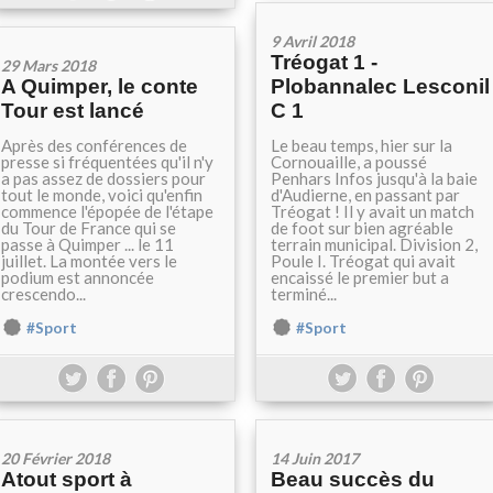
9 Avril 2018
Tréogat 1 -
29 Mars 2018
A Quimper, le conte
Plobannalec Lesconil
Tour est lancé
C 1
Après des conférences de
Le beau temps, hier sur la
presse si fréquentées qu'il n'y
Cornouaille, a poussé
a pas assez de dossiers pour
Penhars Infos jusqu'à la baie
tout le monde, voici qu'enfin
d'Audierne, en passant par
commence l'épopée de l'étape
Tréogat ! Il y avait un match
du Tour de France qui se
de foot sur bien agréable
passe à Quimper ... le 11
terrain municipal. Division 2,
juillet. La montée vers le
Poule I. Tréogat qui avait
podium est annoncée
encaissé le premier but a
crescendo...
terminé...
#Sport
#Sport
20 Février 2018
14 Juin 2017
Atout sport à
Beau succès du