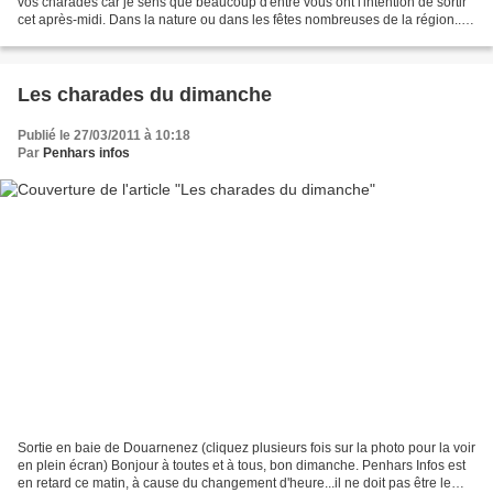
vos charades car je sens que beaucoup d'entre vous ont l'intention de sortir
cet après-midi. Dans la nature ou dans les fêtes nombreuses de la région...
Mon premier est lettre ou...
Les charades du dimanche
Publié le 27/03/2011 à 10:18
Par
Penhars infos
Sortie en baie de Douarnenez (cliquez plusieurs fois sur la photo pour la voir
en plein écran) Bonjour à toutes et à tous, bon dimanche. Penhars Infos est
en retard ce matin, à cause du changement d'heure...il ne doit pas être le