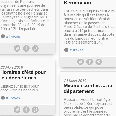
quartier de Penhars
Kermoysan
organisent une journée de
ramassage des déchets dans
Est-ce que quelqu'un peut dire
les quatre bois de Penhars :
à la mairie qu'il est temps à
Kermoysan, Kergestin, bois
nouveau de vérifier l'état du
d'Amour, bois du séminaire, le
plancher de la passerelle
dimanche 28 avril 2019 de
Aimé-Césaire de Penhars ? La
10h à 12h. Départ de...
photo a été prise ce matin
dans la rampe d'accès, du côté
#Brèves
rue du Limousin et montre
l'agrandissement d'un...
#Brèves
22 Mars 2019
Horaires d'été pour
les déchèteries
21 Mars 2019
Misère i cordes ... au
Cliquez sur le lien pour
découvrir les horaires
département
#Brèves
Rassurez-vous ! Le collège
Max-Jacob à Kermoysan est
bien solide. Ce qui pose
problème c'est le panneau
posé par le département du