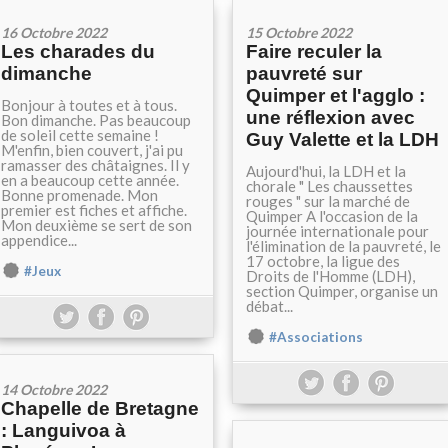
16 Octobre 2022
15 Octobre 2022
Les charades du
Faire reculer la
dimanche
pauvreté sur
Quimper et l'agglo :
Bonjour à toutes et à tous.
une réflexion avec
Bon dimanche. Pas beaucoup
de soleil cette semaine !
Guy Valette et la LDH
M'enfin, bien couvert, j'ai pu
ramasser des châtaignes. Il y
Aujourd'hui, la LDH et la
en a beaucoup cette année.
chorale " Les chaussettes
Bonne promenade. Mon
rouges " sur la marché de
premier est fiches et affiche.
Quimper A l'occasion de la
Mon deuxième se sert de son
journée internationale pour
appendice...
l'élimination de la pauvreté, le
17 octobre, la ligue des
#Jeux
Droits de l'Homme (LDH),
section Quimper, organise un
débat...
#Associations
14 Octobre 2022
Chapelle de Bretagne
: Languivoa à