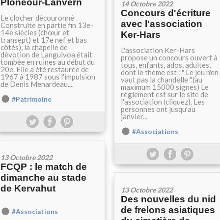
Plonéour-Lanvern
14 Octobre 2022
Concours d'écriture
Le clocher découronné
avec l'association
Construite en partie fin 13e-
14e siècles (chœur et
Ker-Hars
transept) et 17e nef et bas
côtés), la chapelle de
L'association Ker-Hars
dévotion de Languivoa était
propose un concours ouvert à
tombée en ruines au début du
tous, enfants, ados, adultes,
20e. Elle a été restaurée de
dont le thème est : " Le jeu n'en
1967 à 1987 sous l'impulsion
vaut pas la chandelle ".(au
de Denis Menardeau....
maximum 15000 signes) Le
règlement est sur le site de
#Patrimoine
l'association (cliquez). Les
personnes ont jusqu'au
janvier...
#Associations
13 Octobre 2022
FCQP : le match de
dimanche au stade
de Kervahut
13 Octobre 2022
Des nouvelles du nid
de frelons asiatiques
#Associations