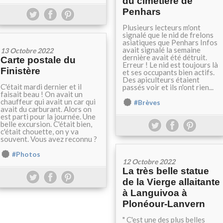
du cimetière de
Penhars
Plusieurs lecteurs m'ont
signalé que le nid de frelons
asiatiques que Penhars Infos
avait signalé la semaine
13 Octobre 2022
dernière avait été détruit.
Carte postale du
Erreur ! Le nid est toujours là
Finistère
et ses occupants bien actifs.
Des apiculteurs étaient
C'était mardi dernier et il
passés voir et ils n'ont rien...
faisait beau ! On avait un
chauffeur qui avait un car qui
#Brèves
avait du carburant. Alors on
est parti pour la journée. Une
belle excursion. C'était bien,
c'était chouette, on y va
souvent. Vous avez reconnu ?
#Photos
12 Octobre 2022
La très belle statue
de la Vierge allaitante
à Languivoa à
Plonéour-Lanvern
" C'est une des plus belles