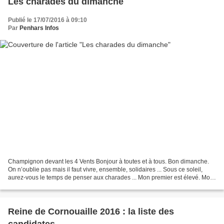
Les charades du dimanche
Publié le 17/07/2016 à 09:10
Par
Penhars Infos
Champignon devant les 4 Vents Bonjour à toutes et à tous. Bon dimanche.
On n’oublie pas mais il faut vivre, ensemble, solidaires ... Sous ce soleil,
aurez-vous le temps de penser aux charades ... Mon premier est élevé. Mon
deuxième est lente quand il...
Reine de Cornouaille 2016 : la liste des