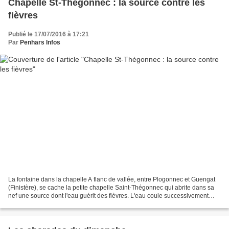
Chapelle St-Thégonnec : la source contre les
fièvres
Publié le 17/07/2016 à 17:21
Par
Penhars Infos
La fontaine dans la chapelle A flanc de vallée, entre Plogonnec et Guengat
(Finistère), se cache la petite chapelle Saint-Thégonnec qui abrite dans sa
nef une source dont l'eau guérit des fièvres. L'eau coule successivement
dans deux bassins, traverse...