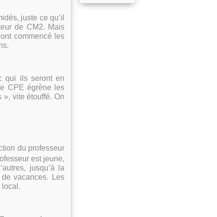
idés, juste ce qu’il
tuteur de CM2. Mais
, ont commencé les
ns.
c qui ils seront en
 le CPE égrène les
», vite étouffé. On
ction du professeur
ofesseur est jeune,
autres, jusqu’à la
s de vacances. Les
local.