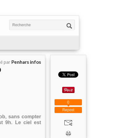
ié par
Penhars infos
b
0
Repost
cob, sans compter
st 9h. Le ciel est