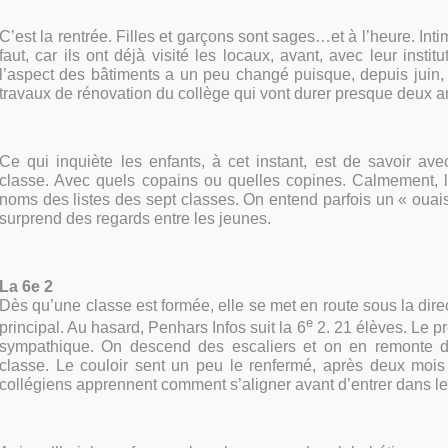
C’est la rentrée. Filles et garçons sont sages…et à l’heure. Intim
faut, car ils ont déjà visité les locaux, avant, avec leur insti
l’aspect des bâtiments a un peu changé puisque, depuis juin
travaux de rénovation du collège qui vont durer presque deux a
Ce qui inquiète les enfants, à cet instant, est de savoir ave
classe. Avec quels copains ou quelles copines. Calmement,
noms des listes des sept classes. On entend parfois un « ouais 
surprend des regards entre les jeunes.
La 6e 2
Dès qu’une classe est formée, elle se met en route sous la dire
e
principal. Au hasard, Penhars Infos suit la 6
2. 21 élèves. Le pr
sympathique. On descend des escaliers et on en remonte d’
classe. Le couloir sent un peu le renfermé, après deux moi
collégiens apprennent comment s’aligner avant d’entrer dans le 