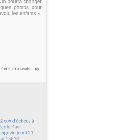
« On pourra changer
elques photos pour
oir, les enfants ».
Petit, si tu savais…