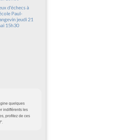
eux d'échecs à
'école Paul-
angevin jeudi 21
ai 15h30
agine quelques
 indifférents les
nes, profitez de ces
".