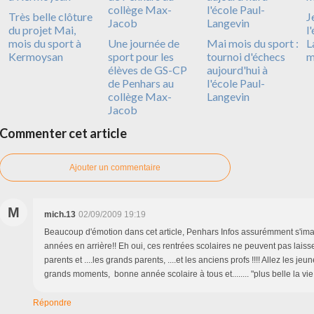
Très belle clôture
J
du projet Mai,
l
mois du sport à
Une journée de
Mai mois du sport :
L
Kermoysan
sport pour les
tournoi d'échecs
m
élèves de GS-CP
aujourd'hui à
de Penhars au
l'école Paul-
collège Max-
Langevin
Jacob
Commenter cet article
Ajouter un commentaire
M
mich.13
02/09/2009 19:19
Beaucoup d'émotion dans cet article, Penhars Infos assurémment s'im
années en arrière!! Eh oui, ces rentrées scolaires ne peuvent pas laisser
parents et ....les grands parents, ....et les anciens profs !!!! Allez les jeu
grands moments, bonne année scolaire à tous et........ "plus belle la vie!
Répondre