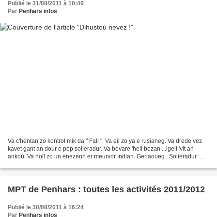
Publié le 31/08/2011 à 10:49
Par
Penhars infos
Va c'hentan zo kontrol mik da " Fall ". Va eil zo ya e rusianeg. Va drede vez
kavet gant an dour e pep solieradur. Va bevare 'hell bezan ...igell 'vit an
ankoù. Va holl zo un enezenn er meurvor Indian. Geriaoueg : Solieradur :
étage Meurvor : océan Va...
MPT de Penhars : toutes les activités 2011/2012
Publié le 30/08/2011 à 16:24
Par
Penhars infos