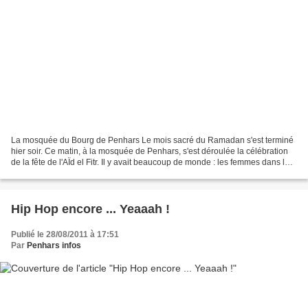
La mosquée du Bourg de Penhars Le mois sacré du Ramadan s'est terminé
hier soir. Ce matin, à la mosquée de Penhars, s'est déroulée la célébration
de la fête de l'AÏd el Fitr. Il y avait beaucoup de monde : les femmes dans la
salle du rez-de-chaussée et...
Hip Hop encore ... Yeaaah !
Publié le 28/08/2011 à 17:51
Par
Penhars infos