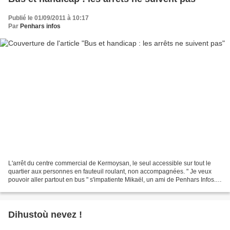
Publié le 01/09/2011 à 10:17
Par
Penhars infos
L'arrêt du centre commercial de Kermoysan, le seul accessible sur tout le
quartier aux personnes en fauteuil roulant, non accompagnées. " Je veux
pouvoir aller partout en bus " s'impatiente Mikaël, un ami de Penhars Infos.
Pour lui, en fauteuil roulant,...
Dihustoù nevez !