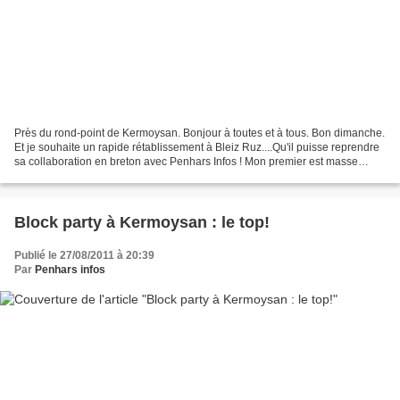
Près du rond-point de Kermoysan. Bonjour à toutes et à tous. Bon dimanche.
Et je souhaite un rapide rétablissement à Bleiz Ruz....Qu'il puisse reprendre
sa collaboration en breton avec Penhars Infos ! Mon premier est masse
liquide. Mon deuxième est plage...
Block party à Kermoysan : le top!
Publié le 27/08/2011 à 20:39
Par
Penhars infos