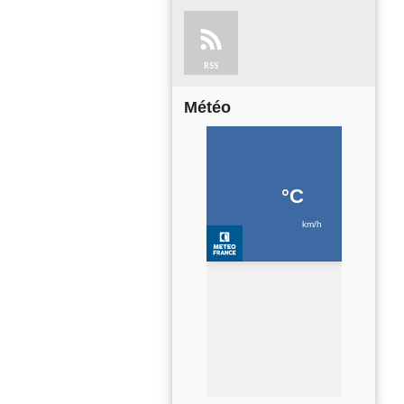
RSS
Météo