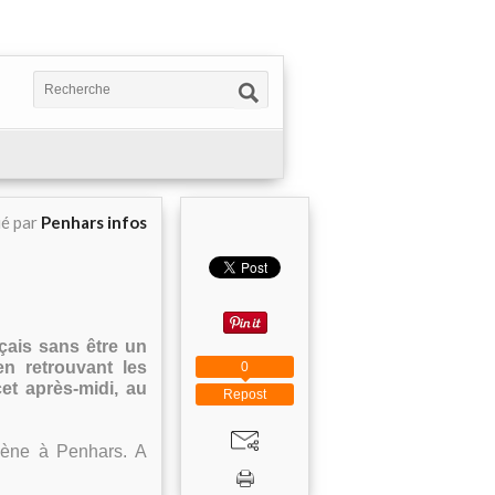
ié par
Penhars infos
çais sans être un
en retrouvant les
0
et après-midi, au
Repost
 scène à Penhars. A