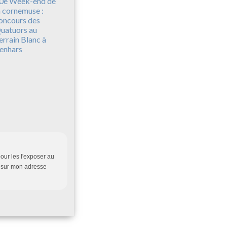
0e Week-end de
a cornemuse :
oncours des
uatuors au
errain Blanc à
enhars
pour les l'exposer au
e sur mon adresse