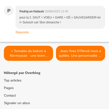
P
Padrig an Habask
03/08/2025 12:45
pour la 2. SAUT + VOEU + GARE + DÉ = SAUVEGARDER<br
/> Sulvezh vat ! Bon dimanche !
Répondre
< Tomates du balcon à
Jean-Yves D'Hervé nous a
Kermoysan : une bonne
quittés. Une personnalité de
récolte
Penhars >
Hébergé par Overblog
Top articles
Pages
Contact
Signaler un abus