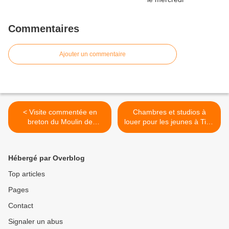
Commentaires
Ajouter un commentaire
< Visite commentée en
Chambres et studios à
breton du Moulin de
louer pour les jeunes à Ti ar
Rossulien à Plomelin
Brug à Penhars, de 275€ à
450€ >
Hébergé par Overblog
Top articles
Pages
Contact
Signaler un abus