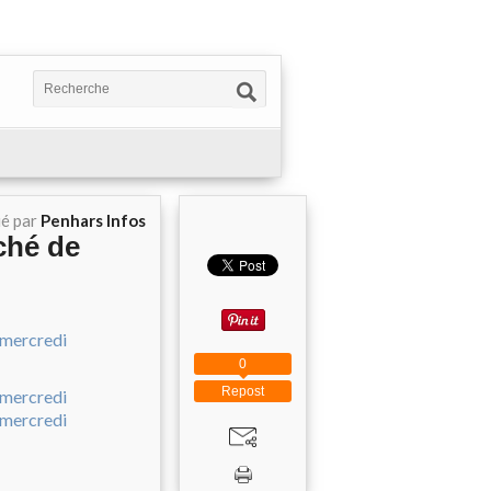
ié par
Penhars Infos
ché de
0
Repost