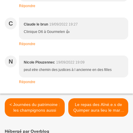
Répondre
C
Claude le brun
19/09/2022 19:27
Clinique D6 à Gourmelen 👍
Répondre
N
Nicole Plouzennec
19/09/2022 19:09
peut etre chemin des justices à l ancienne en des filles
Répondre
< Journées du patrimoine :
Le repas des Aîné.e.s de
les champignons aussi
Quimper aura lieu le mardi
6 décembre. >
Hébergé par Overblog