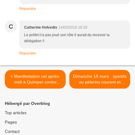
Répondre
C
Catherine Holvedts
14/03/2018 18:28
Le préfet n'a pas joué son rôle il aurait du recevoir la
délégation !!
Répondre
< Manifestation cet après-
Dimanche 18 mars : sportifs
midi à Quimper contre
ou pèlerins courent et
l'expulsion du jeune Razmik
marchent vers Saint-
et sa famille
Corentin >
Hébergé par Overblog
Top articles
Pages
Contact